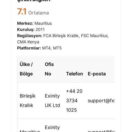
7.1
Ortalama
Merkez:
Mauritius
Kuruluş:
2011
Regülasyon:
FCA Birleşik Krallık, FSC Mauritius,
CMA Kenya
Platformlar:
MT4, MT5
Ülke /
Ofis
Bölge
No
Telefon
E‑posta
+44 20
Birleşik
Exinity
3734
support@fxtm.com
Krallık
UK Ltd
1025
Exinity