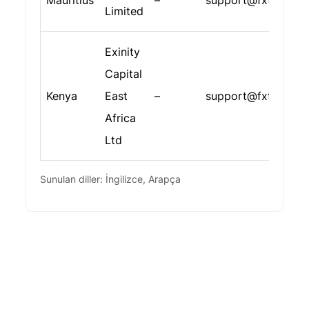
Mauritius
–
support@fxtm.com
Limited
Exinity
Capital
Kenya
East
–
support@fxtm.com
Africa
Ltd
Sunulan diller: İngilizce, Arapça