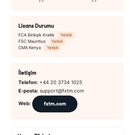
7.1
7.1
Lisans Durumu
FCA Birleşik Krallık
Yetkili
FSC Mauritius
Yetkili
CMA Kenya
Yetkili
İletişim
Telefon:
+44 20 3734 1025
E‑posta:
support@fxtm.com
Web:
fxtm.com