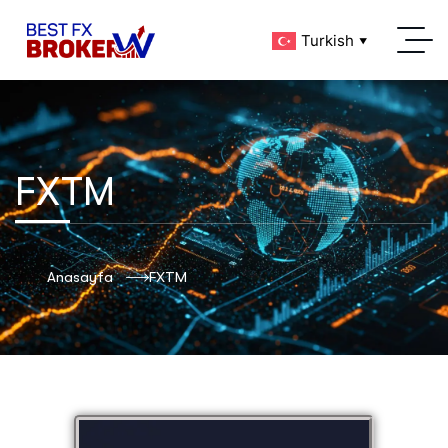
Turkish
▼
FXTM
Anasayfa
FXTM