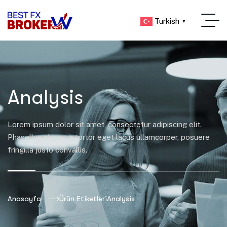
Turkish
▼
Analysis
Lorem ipsum dolor sit amet, consectetur adipiscing elit.
Phasellus pharetra tortor eget lacus ullamcorper, posuere
fringilla justo convallis.
Anasayfa
Ürün Etiketleri
Analysis