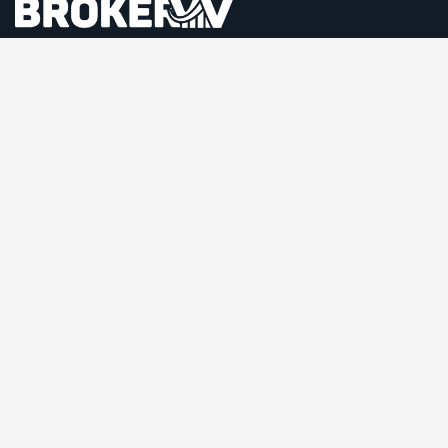
Facebook
Twitter / X
Instagrams
Skype
Telegrams
Bizimle İletişime Geçin!
2220 Plymouth Rd #302
Hopkins, Minnesota(MN), 55305
Mail:
info@bestfxbrokerw.com
Pzt – Cum: 8.00 – 18.00 / Cmt-Pzr: Kapalı