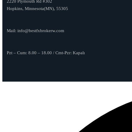
2220 Plymouth Rd #302
Hopkins, Minnesota(MN), 55305
Mail:
info@bestfxbrokerw.com
Pzt – Cum: 8.00 – 18.00 / Cmt-Pzr: Kapalı