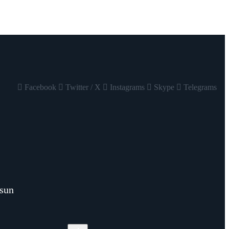
Facebook
Twitter / X
Instagrams
Skype
Telegrams
lsun